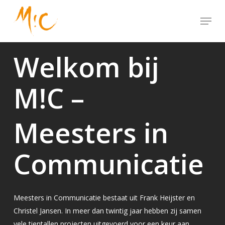
Skip
Menu
to
Close
main
Menu
content
Welkom bij
M!C –
Meesters in
Communicatie
Meesters in Communicatie bestaat uit Frank Heijster en
Christel Jansen. In meer dan twintig jaar hebben zij samen
vele tientallen projecten uitgevoerd voor een keur aan